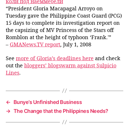
коли под наем
мебели
s
“President Gloria Macapagal Arroyo on
D
Tuesday gave the Philippine Coast Guard (PCG)
e
15 days to complete its investigation report on
a
the capsizing of MV Princess of the Stars off
d
l
Romblon at the height of typhoon ‘Frank.'”
i
–
GMANews.TV report
, July 1, 2008
n
e
See
more of Gloria’s deadlines here
and check
s
out the
bloggers’ blogswarm against Sulpicio
(
Lines
.
2
)
←
Bunye’s Unfinished Business
→
The Change that the Philippines Needs?