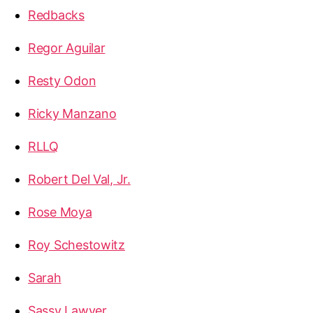
Redbacks
Regor Aguilar
Resty Odon
Ricky Manzano
RLLQ
Robert Del Val, Jr.
Rose Moya
Roy Schestowitz
Sarah
Sassy Lawyer