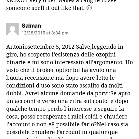
kK5XO1 Very true! Makes a cahgne to see
:
someone spell it out like that. 🙂
s
Salman
a
12/28/2015 at 3:34 pm
y
s
Antoniosettembre 5, 2012 Salve,leggendo in
:
giro, ho scoperto l’esistenza delle ozopini
binarie e mi sono interessato all’argomento. Ho
visto che il broker optionbit ha avuto una
buona recensione ma dopo avere letto le
condizioni d’uso sono stato assalito da molti
dubbi. Avrei alcune domande da porvi:Se apro
un account e verso una cifra sul conto, e dopo
qualche tempo perdo l’interesse a seguire la
cosa, posso recuperare i miei soldi e chiudere
l’account o non e8 possibile farlo?Nel caso sia
possibile chiudere l’account in qualunque