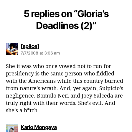
5 replies on “Gloria’s
Deadlines (2)”
s
[splice]
a
7/7/2008 at 3:06 am
y
s
She it was who once vowed not to run for
:
presidency is the same person who fiddled
with the Americans while this country burned
from nature’s wrath. And, yet again, Sulpicio’s
negligence. Romulo Neri and Joey Salceda are
truly right with their words. She’s evil. And
she’s a b*tch.
s
Karlo Mongaya