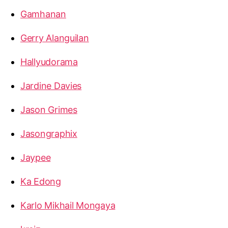
Gamhanan
Gerry Alanguilan
Hallyudorama
Jardine Davies
Jason Grimes
Jasongraphix
Jaypee
Ka Edong
Karlo Mikhail Mongaya