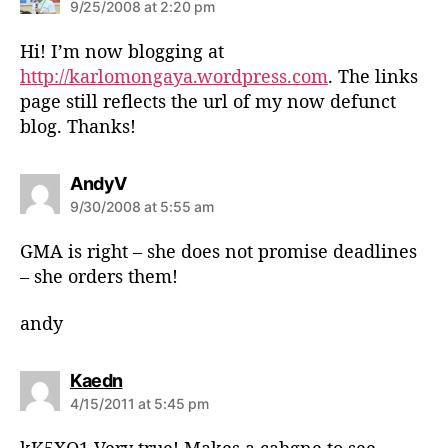
a
9/25/2008 at 2:20 pm
y
s
Hi! I’m now blogging at
:
http://karlomongaya.wordpress.com
. The links
page still reflects the url of my now defunct
blog. Thanks!
s
AndyV
a
9/30/2008 at 5:55 am
y
s
GMA is right – she does not promise deadlines
:
– she orders them!
andy
s
Kaedn
a
4/15/2011 at 5:45 pm
y
s