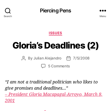
Piercing Pens
Search
Menu
C
ISSUES
a
Gloria’s Deadlines (2)
t
e
g
By
Julian Alejandro
7/5/2008
P
P
o
o
o
r
o
5 Comments
s
s
i
n
t
t
e
G
a
d
s
“I am not a traditional politician who likes to
l
u
a
give promises and deadlines…”
o
t
t
r
– President Gloria Macapagal-Arroyo, March 8,
h
e
i
2001
o
a
r
’